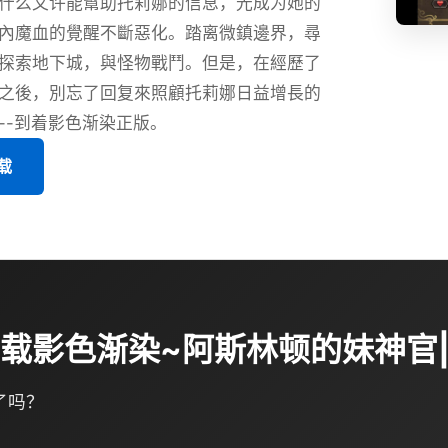
什么又许能幫助托莉娜的信息，光成为她的
內魔血的覺醒不斷惡化。踏离微鎮邊界，尋
探索地下城，與怪物戰鬥。但是，在經歷了
之後，別忘了回复來照顧托莉娜日益增長的
--到着影色渐染正版。
载
全下载影色渐染~阿斯林顿的妹神官
了吗？