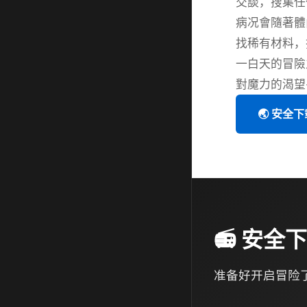
交談，搜集任
病况會隨著體
找稀有材料，
一白天的冒險
對魔力的渴望
🌏 安全下
📻 安
准备好开启冒险