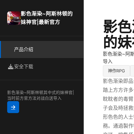
影色渐染~阿斯林顿的
影色
妹神官|最新官方
的妹
产品介绍
影色渐染~阿
导入
安全下载
神作RPG
影色渐染即品
踏上方方许多
影色渐染~阿斯林顿其中式的妹神官|
当时前方官方法对战白送导入
眈眈者的毒臂
子会及時拯救
形色色的人士
務。通過製作