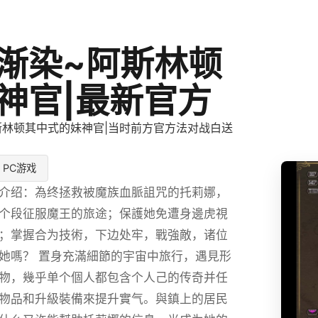
渐染~阿斯林顿
神官|最新官方
斯林顿其中式的妹神官|当时前方官方法对战白送
PC游戏
介绍：為终拯救被魔族血脈詛咒的托莉娜，
个段征服魔王的旅途；保護她免遭身邊虎視
；掌握合为技術，下边处牢，戰強敵，诸位
她嗎？ 置身充滿細節的宇宙中旅行，遇見形
物，幾乎单个個人都包含个人己的传奇并任
物品和升級裝備來提升實气。與鎮上的居民