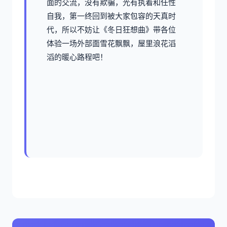
面的交流，没有欺骗，光有执着和任性
自我，第一终回到被大家包容的天真时
代，所以不妨让《冬日狂想曲》带各位
体验一场​​外部面雪花飘飘，屋里浪花滔
滔​​的暖心路程吧！