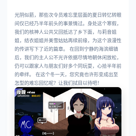
光阴似箭，那些次令员难忘里层面的夏日转忆转眼
间仅已经乃半年前头的事景情过。身处这个寒假，
我们的核神人公共又回抵达了乡下面，与莉音姐
姐，结衣姐姐并美雪姑姑再续前缘，为这个浪漫性
的传讲写下了近的篇章。 在回到宁静的海滨细镇
后，我们的主人公不光许依据尽情地朝休闲放松，
仍可以跟家人与朋友们好多个同玩耍，心拾半年前
的牵绊。 在这个冬一天，您究竟也许形变成出至
怎型的难忘回忆呢？让我们拭目以待吧！