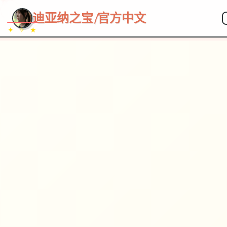
~~~
★
♡
✦
✧
♥
~
→
↗
迪亚纳之宝|官方中文
✦ ✧ ★