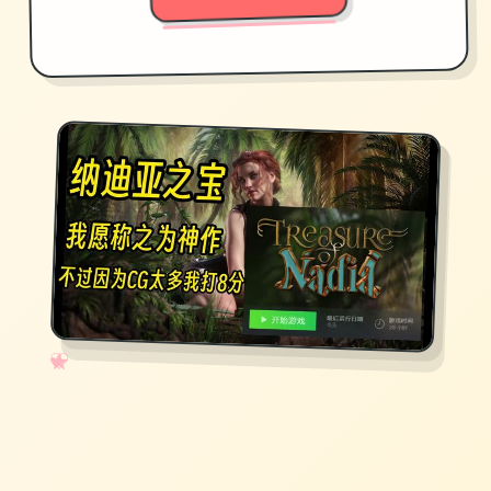
✧
♡
★
♥