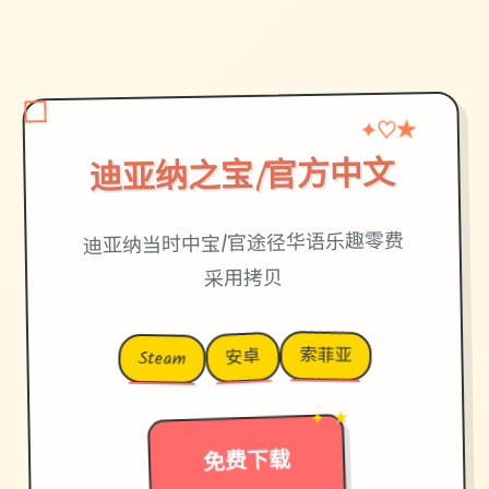
♡
★
✦
迪亚纳之宝|官方中文
迪亚纳当时中宝|官途径华语乐趣零费
采用拷贝
索菲亚
安卓
Steam
✦ ★
→
免费下载