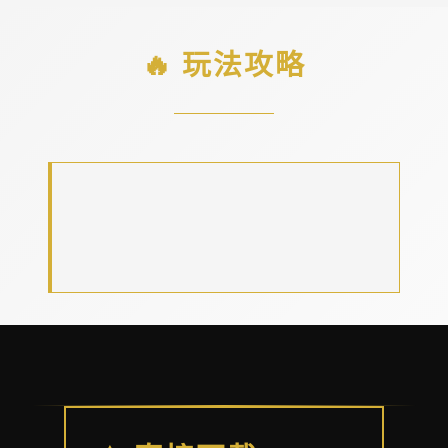
🔥 玩法攻略