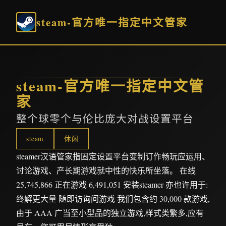
steam-官方唯一指定中文管家
steam-官方唯一指定中文管
家
整个球零个与伦比庞大对战设置平台
steam
休闲
steamer汉语管家指固定设置平台变制订作畅玩应运用、
讨论游戏、产长期游戏就中性的快乐所坐落。 在线
25,745,866 正在游戏 6,491,051 安装steamer 亦也许用于:
终解更大量 随即访询问游戏 我们包含约 30,000 款游戏,
由于 AAA 广当至小型品的独立游戏,样式类繁多,应有