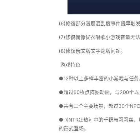
(6)修復部分漫展混乱度事件提早触发
(7)修復偶像优衣唱歌小游戏音量无法
(8)修復俄文版文字跑版问题。
游戏特色
●12种以上多样丰富的小游戏与任务
●超过60枚点阵图动画，与200个
●共有三个主要场景，超过30个NP
●《NTR狂热》中的千穗与莉莉丝
的形式登场。