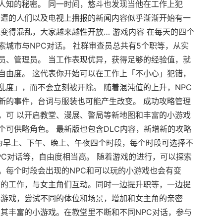
人知的秘密。 同一时间，悠斗也发现当他在工作上犯
周遭的人们以及电视上播报的新闻内容似乎渐渐开始有一
变得混乱，大家越来越性开放… 游戏内容 在每天的四个
城市与NPC对话。 社群审查员总共有5个职等，从实
员、管理员。 当工作表现优异，获得足够的经验值，就
自由度。 这代表你开始可以在工作上「不小心」犯错，
乱度」，而不会立刻被开除。 随着混沌值的上升，NPC
新的事件，台词与服装也可能产生改变。 成功攻略管理
，可 以开启教堂、漫展、警局等新地图和丰富的小游戏
个可供略角色。 最新版也包含DLC内容，新增新的攻略
分为早上、下午、晚上、午夜四个时段，每个时段可选择不
PC对话等，自由度相当高。 随着游戏的进行，可以探索
。每个时段会出现的NPC和可以玩的小游戏也会有变
查的工作，与女主角们互动。同时一边提升职等，一边提
小游戏，尝试不同的体位和场景，增加和女主角的亲密
极其丰富的小游戏。在教堂里不断和不同NPC对话，参与