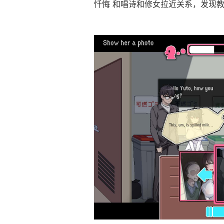
忏悔 和唱诗和修女拉近关系，发现