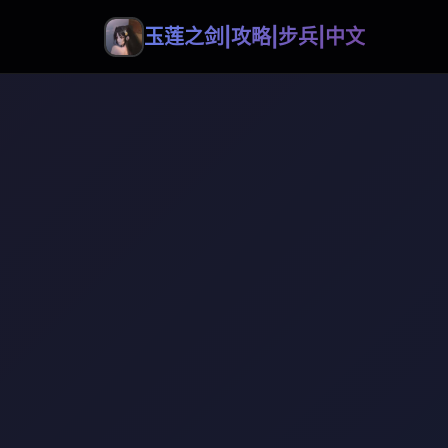
玉莲之剑|攻略|步兵|中文