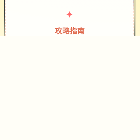
✦
攻略指南
~~~~~
整個遊戲現在總共有~9.5小時的內容。
主線劇情在本作中結束。現在，我們將
著手製作最終的後宮真結局之前的四個
結局。根據我們的顧客的投票，下一個
版本將是 Tia/Natalie 路線和結局。我
們將從今天開始開發下一個版本。感謝
您的耐心等待與支持。變更日誌內容中
型版本，遊戲時間約 30 分鐘陵墓內最