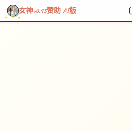
~~~
★
♡
✦
✧
♥
~
→
↗
女神v0.15赞助 AI版
✦ ✧ ★