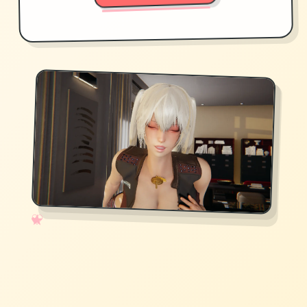
✧
♡
★
♥