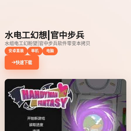
水电工幻想|官中步兵
水组电工幻盼望|官中步兵软件零变本拷贝
安卓直装
单机
电脑
快速下载